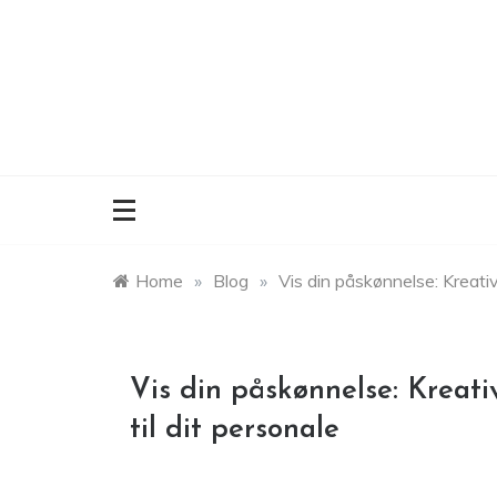
Skip
to
content
Home
»
Blog
»
Vis din påskønnelse: Kreati
Vis din påskønnelse: Kreat
til dit personale