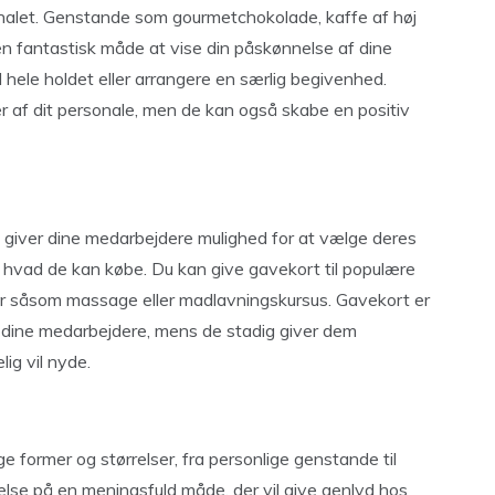
onalet. Genstande som gourmetchokolade, kaffe af høj
 en fantastisk måde at vise din påskønnelse af dine
 hele holdet eller arrangere en særlig begivenhed.
er af dit personale, men de kan også skabe en positiv
e giver dine medarbejdere mulighed for at vælge deres
til, hvad de kan købe. Du kan give gavekort til populære
ser såsom massage eller madlavningskursus. Gavekort er
 dine medarbejdere, mens de stadig giver dem
lig vil nyde.
ge former og størrelser, fra personlige genstande til
nelse på en meningsfuld måde, der vil give genlyd hos