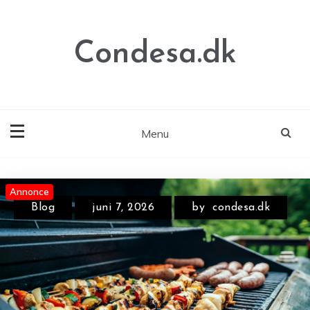
Skip
to
content
Condesa.dk
Menu
Annonce
Annonce
Annonce
Blog
juni 7, 2026
by
condesa.dk