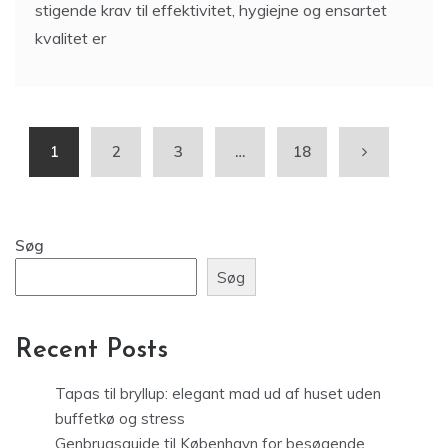
stigende krav til effektivitet, hygiejne og ensartet
kvalitet er
1
2
3
…
18
Søg
Søg
Recent Posts
Tapas til bryllup: elegant mad ud af huset uden
buffetkø og stress
Genbrugsguide til København for besøgende