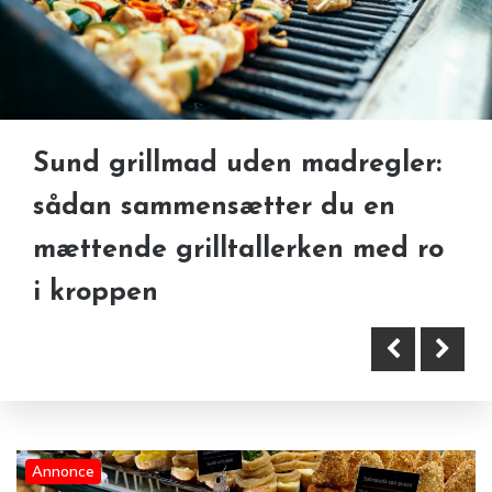
Sund grillmad uden madregler:
Genbrugsguide til København
sådan sammensætter du en
Tapas til bryllup: elegant mad
for besøgende
mættende grilltallerken med ro
ud af huset uden buffetkø og
i kroppen
stress
Annonce