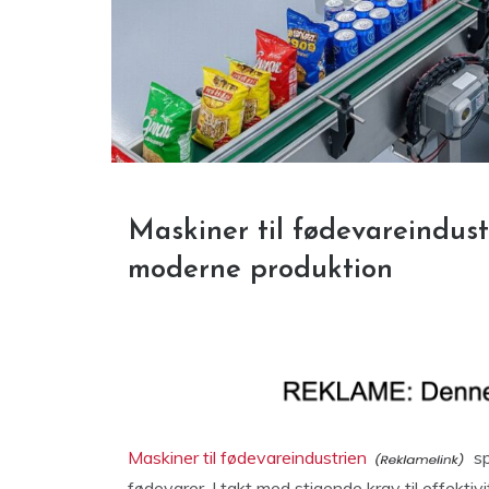
Maskiner til fødevareindust
moderne produktion
Maskiner til fødevareindustrien
sp
fødevarer. I takt med stigende krav til effektiv