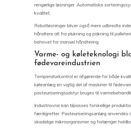
rengørlige løsninger. Automatiske sorteringssy
kvalitet.
Robotløsninger bliver også mere udbredte inden
håndtere alt fra plukning og pakning til pallete
behovet for manuel håndtering.
Varme- og køleteknologi bla
fødevareindustrien
Temperaturkontrol er afgørende for både kvali
køleanlæg en vigtig del af maskiner til fødevar
pasteuriseringsudstyr bruges til varmebehandli
Industriovne kan tilpasses forskellige produkti
færdigretter. Pasteuriseringsanlæg anvendes i
skadelige mikroorganismer og forlænger holdb