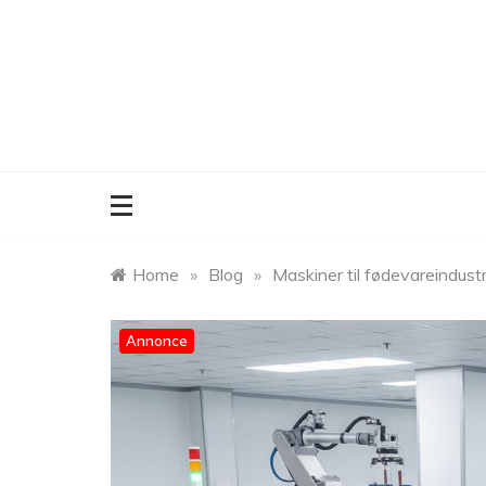
Skip
to
content
Home
»
Blog
»
Maskiner til fødevareindust
Annonce