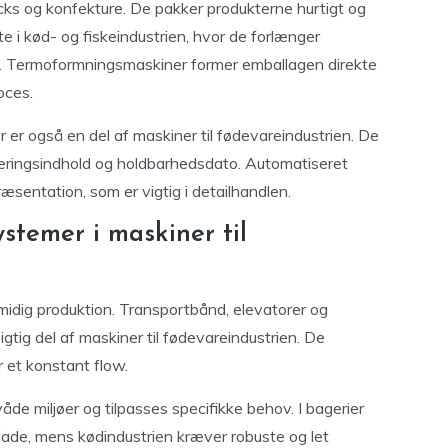
ks og konfekture. De pakker produkterne hurtigt og
te i kød- og fiskeindustrien, hvor de forlænger
en. Termoformningsmaskiner former emballagen direkte
oces.
er også en del af maskiner til fødevareindustrien. De
næringsindhold og holdbarhedsdato. Automatiseret
æsentation, som er vigtig i detailhandlen.
stemer i maskiner til
smidig produktion. Transportbånd, elevatorer og
gtig del af maskiner til fødevareindustrien. De
r et konstant flow.
de miljøer og tilpasses specifikke behov. I bagerier
ade, mens kødindustrien kræver robuste og let